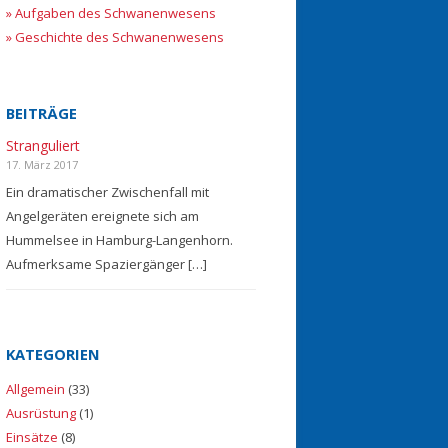
» Aufgaben des Schwanenwesens
» Geschichte des Schwanenwesens
BEITRÄGE
Stranguliert
17. März 2017
Ein dramatischer Zwischenfall mit
Angelgeräten ereignete sich am
Hummelsee in Hamburg-Langenhorn.
Aufmerksame Spaziergänger […]
KATEGORIEN
Allgemein
(33)
Ausrüstung
(1)
Einsätze
(8)