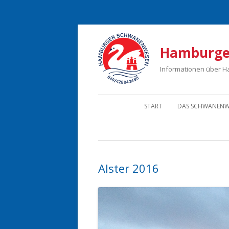
Hamburge
Informationen über 
START
DAS SCHWANENW
Alster 2016