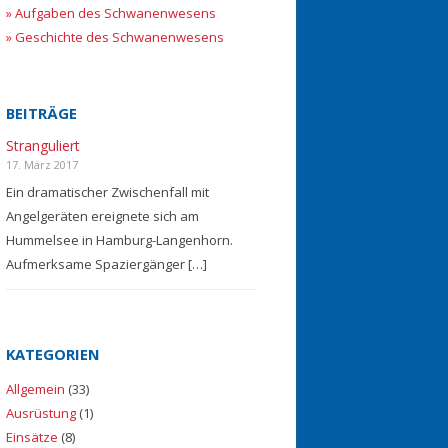
» Aufgaben des Schwanenwesens
» Geschichte des Schwanenwesens
BEITRÄGE
Stranguliert
17. März 2017
Ein dramatischer Zwischenfall mit
Angelgeräten ereignete sich am
Hummelsee in Hamburg-Langenhorn.
Aufmerksame Spaziergänger […]
KATEGORIEN
Allgemein
(33)
Ausrüstung
(1)
Einsätze
(8)