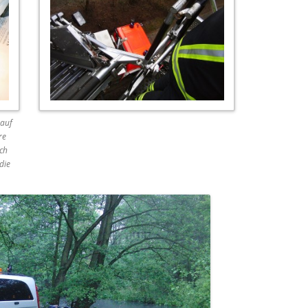
 auf
re
ch
die